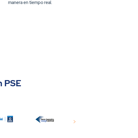
manera en tiempo real.
manejo de informa
infraestructura tecnol
disponibilid
n PSE