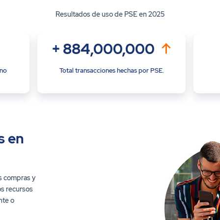
Resultados de uso de PSE en 2025
+
884,000,000
uno
Total transacciones hechas por PSE.
s en
us compras y
os recursos
nte o