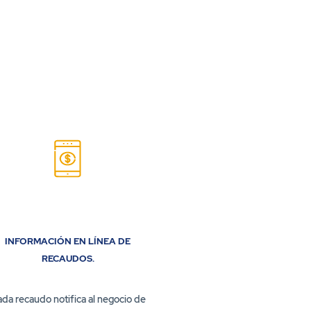
INFORMACIÓN EN LÍNEA DE
SEGURIDAD EN E
RECAUDOS.
DE LA INFORMACI
DINERO
da recaudo notifica al negocio de
PSE cumple con est