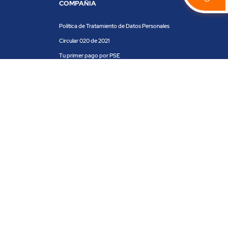
COMPAÑIA
Política de Tratamiento de Datos Personales
Circular 020 de 2021
Tu primer pago por PSE
Clientes y aliados
Centro de ayuda
Blog
Trabaja con nosotros
PRODUCTOS Y SERVICIOS
ACH COLOMBIA
SOI
SÍGUENOS