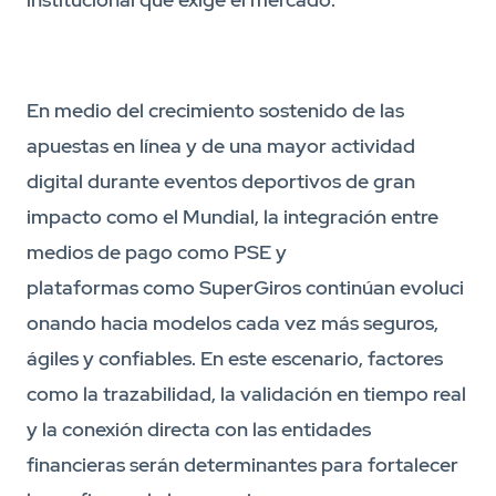
En medio del crecimiento sostenido de las
apuestas en línea y de una mayor actividad
digital durante eventos deportivos de gran
impacto como el Mundial, la integración entre
medios de pago como PSE y
plataformas como SuperGiros continúan evoluci
onando hacia modelos cada vez más seguros,
ágiles y confiables. En este escenario, factores
como la trazabilidad, la validación en tiempo real
y la conexión directa con las entidades
financieras serán determinantes para fortalecer