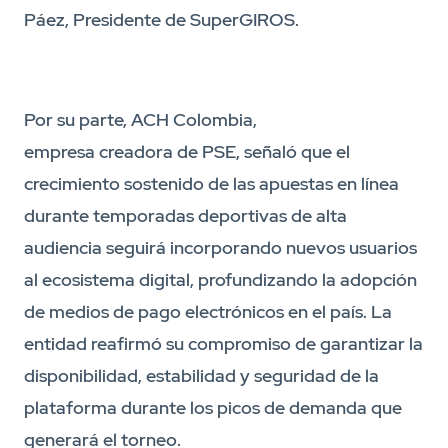
Páez, Presidente de SuperGIROS.
Por su parte, ACH Colombia,
empresa creadora de PSE, señaló que el
crecimiento sostenido de las apuestas en línea
durante temporadas deportivas de alta
audiencia seguirá incorporando nuevos usuarios
al ecosistema digital, profundizando la adopción
de medios de pago electrónicos en el país. La
entidad reafirmó su compromiso de garantizar la
disponibilidad, estabilidad y seguridad de la
plataforma durante los picos de demanda que
generará el torneo.