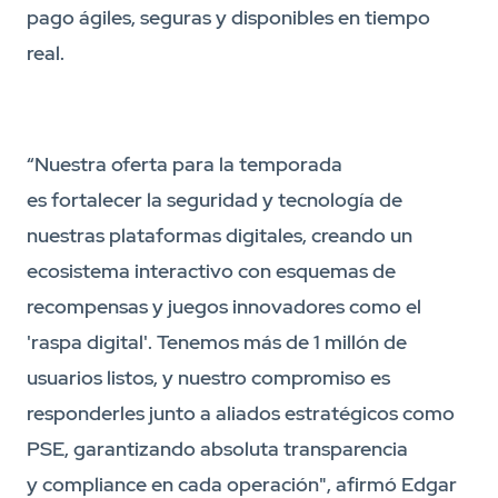
pago ágiles, seguras y disponibles en tiempo
real.
“Nuestra oferta para la temporada
es fortalecer la seguridad y tecnología de
nuestras plataformas digitales, creando un
ecosistema interactivo con esquemas de
recompensas y juegos innovadores como el
'raspa digital'. Tenemos más de 1 millón de
usuarios listos, y nuestro compromiso es
responderles junto a aliados estratégicos como
PSE, garantizando absoluta transparencia
y compliance en cada operación", afirmó Edgar