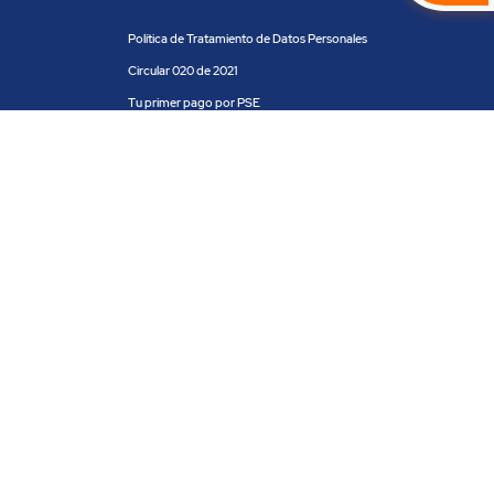
Política de Tratamiento de Datos Personales
Circular 020 de 2021
Tu primer pago por PSE
Clientes y aliados
Centro de ayuda
Blog
Trabaja con nosotros
PRODUCTOS Y SERVICIOS
ACH COLOMBIA
SOI
SÍGUENOS