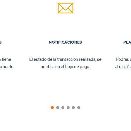
S
NOTIFICACIONES
PLA
o tiene
El estado de la transacción realizada, se
Podrás u
rriente.
notifica en el flujo de pago.
al día, 7